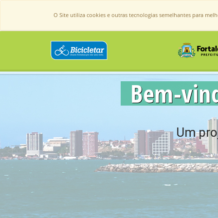
O Site utiliza cookies e outras tecnologias semelhantes para mel
Bem-vindo
Um proj