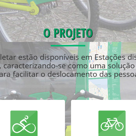
O PROJETO
icletar estão disponíveis em Estações d
e, caracterizando-se como uma solução
ra facilitar o deslocamento das pesso